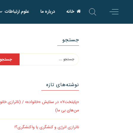
Skip
خانه
درباره ما
علوم ارتباطات
to
content
جستجو
جستجو
برای:
نوشته‌های تازه
«پایتخت۷» در ستایش «خانواده» / (ناترازی خانو
من‌های بی ما)
ناترازی انرژی و کنشگری یا واکنشگری؟!