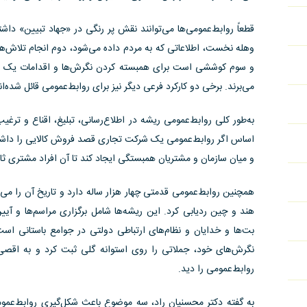
قطعاً روابط‌عمومی‌ها می‌توانند نقش پر رنگی در «جهاد تبیین» داشته
وهله نخست، اطلاعاتی که به مردم داده می‌شود، دوم انجام تلاش‌های
و سوم کوششی است برای همبسته کردن نگرش‌ها و اقدامات یک سا
می‌برند. برخی دو کارکرد فرعی دیگر نیز برای روابط‌عمومی قائل شده
به‌طور کلی روابط‌عمومی ریشه در اطلاع‌رسانی، تبلیغ، اقناع و ترغ
اساس اگر روابط‌عمومی یک شرکت تجاری قصد فروش کالایی را داشته با
و میان سازمان و مشتریان همبستگی ایجاد کند تا آن افراد مشتری ثا
همچنین رواﺑﻂ‌ﻋﻤﻮﻣﯽ ﻗﺪﻣﺘﯽ ﭼﻬﺎر ﻫﺰار ﺳﺎﻟﻪ دارد و ﺗﺎرﯾﺦ آن را ﻣﯽ‌ﺗ
ﻫﻨﺪ و ﭼﯿﻦ ردﯾﺎﺑﯽ ﮐﺮد. اﯾﻦ رﯾﺸﻪ‌ﻫﺎ ﺷﺎﻣﻞ برگزاری مراسم‌ها و آیی
ﺑﺖ‌ﻫﺎ و خدایان و ﻧﻈﺎم‌ﻫﺎی ارﺗﺒﺎﻃﯽ دوﻟﺘﯽ در ﺟﻮاﻣﻊ ﺑﺎﺳﺘﺎﻧﯽ است
نگرش‌های خود، جملاتی را روی استوانه گلی ثبت کرد و به اقصی ن
روابط‌عمومی را دید.
به گفته دکتر محسنیان راد، سه موضوع باعث شکل‌گیری روابط‌عمو