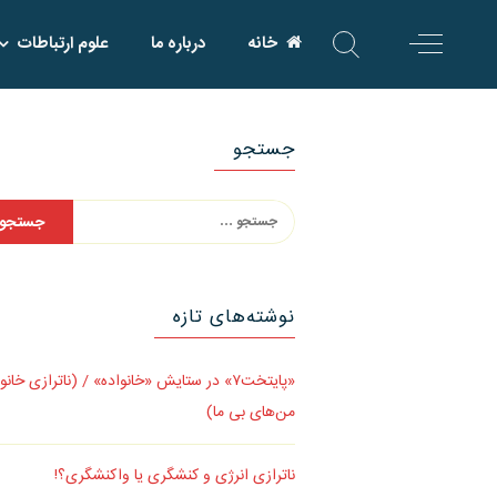
Skip
خانه
درباره ما
علوم ارتباطات
to
content
جستجو
جستجو
برای:
نوشته‌های تازه
«پایتخت۷» در ستایش «خانواده» / (ناترازی خانو
من‌های بی ما)
ناترازی انرژی و کنشگری یا واکنشگری؟!