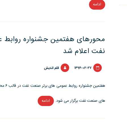
ادامه
“ارائه
مقاله
«تاثیر
رسانه
های
محورهای هفتمین جشنواره روابط 
نوین
نفت اعلام شد
بر
تولید
محتوا»
۱۳۹۴-۰۲-۲۷
قلم اندیش
در
کنفرانس
روابط
عمومی
های صنعت نفت برگزار می شود.
ادامه
“محورهای
ایران”
هفتمین
جشنواره
روابط