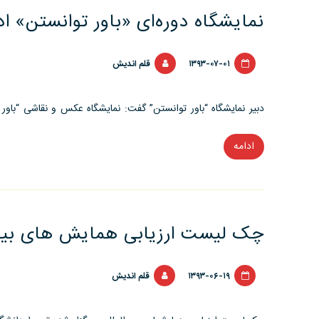
عمومی
نمایشگاه دوره‌ای «باور توانستن» ادا
های
برتر
۱۳۹۳-۰۷-۰۱
قلم اندیش
صنعت
نفت
دبیر نمایشگاه “باور توانستن” گفت: نمایشگاه عکس و نقاشی “باور ت
اعلام
شد”
ادامه
“نمایشگاه
دوره‌ای
«باور
توانستن»
ادامه
چک لیست ارزیابی همایش های بین 
دارد”
۱۳۹۳-۰۶-۱۹
قلم اندیش