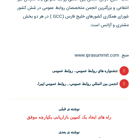
انتفاعی و بزرگترین انجمن متخصصان روابط عمومی در شش کشور
شورای همکاری کشورهای خلیج فارس (GCC ) در هر دو بخش
مشتری و آژانس است.
منبع: www.iprasummit.com
جشنواره هاي روابط عمومي
،
روابط عمومی
انجمن بين المللي روابط عمومي،
,
روابط عمومي ايپرا،
نوشته ی قبلی
راهبری
نوشته
راه‌ های ایجاد یک کمپین بازاریابی یکپارچه موفق
ی
نوشته‌ها
نوشته ی بعدی
قبلی: