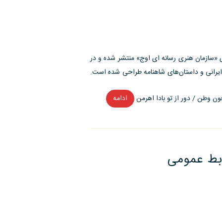
در
برندینگ”
 «سازمان هنری رسانه ای اوج» منتشر شده و در
 ایرانی و داستان‌های شاهنامه طراحی شده است.
ون وطن / دور از تو بادا اهرمن
ادامه
“معاف
در
زمان
صلح!”
بط عمومی