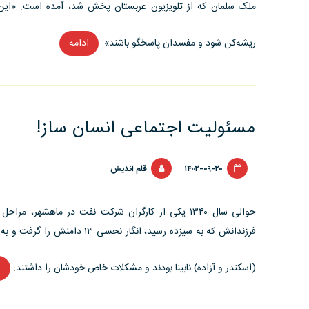
ملک سلمان که از تلویزیون عربستان پخش شد، آمده است: «این 
ریشه‌‏کن شود و مفسدان پاسخگو باشند».
ادامه
“خرگوش
پراید
سوار
یا
لاک
مسئولیت اجتماعی انسان ساز!
پشت
موشک
۱۴۰۲-۰۹-۲۰
قلم اندیش
سوار؟!”
حوالی سال ۱۳۴۰ یکی از کارگران شرکت نفت در ماهشهر،
فرزندانش که به سیزده رسید، انگار
(اسکندر و آزاده) نابینا بودند و مشکلات خاص خودشان را داشتند.
ا