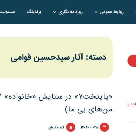
روابط عمومی
روزنامه نگاری
برندینگ
مسئولیت
دسته: آثار سیدحسین قوامی
«پایتخت۷» در ستایش «خانواده»
اده و
من‌های بی ما)
۱۴۰۴-۰۱-۲۸
قلم اندیش