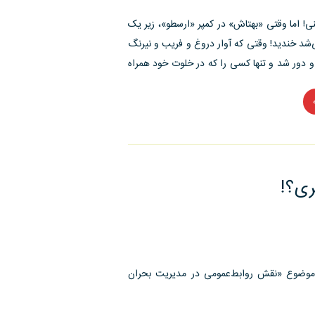
 اما وقتی «بهتاش» در کمپر «ارسطو»، زیر یک
‌شد خندید! وقتی که آوار دروغ و فریب و نیرنگ
 دور شد و تنها کسی را که در خلوت خود همراه
“«پایتخت۷»
در
ستایش
«خانواده»
/
ری؟!
(ناترازی
خانواده
و
من‌های
موضوع «نقش روابط‌عمومی در مدیریت بحران
بی
ما)”