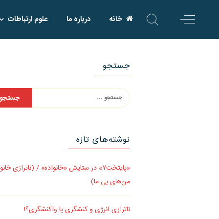
Skip
خانه
درباره ما
علوم ارتباطات
to
content
جستجو
جستجو
برای:
نوشته‌های تازه
«پایتخت۷» در ستایش «خانواده» / (ناترازی خانو
من‌های بی ما)
ناترازی انرژی و کنشگری یا واکنشگری؟!