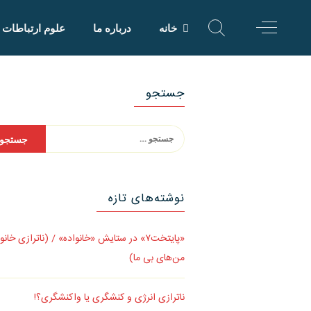
Skip
to
خانه
درباره ما
علوم ارتباطات
content
جستجو
جستجو
برای:
نوشته‌های تازه
«پایتخت۷» در ستایش «خانواده» / (ناترازی خانو
من‌های بی ما)
ناترازی انرژی و کنشگری یا واکنشگری؟!