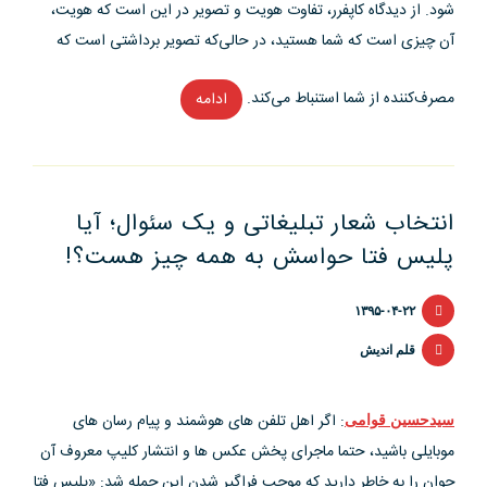
شود. از دیدگاه کاپفرر، تفاوت هویت و تصویر در این است که هویت،
آن چیزی است که شما هستید، در حالی‌که تصویر برداشتی است که
مصرف‌کننده از شما استنباط می‌کند.
ادامه
“مدل
ساخت
هویت
برند
انتخاب شعار تبلیغاتی و یک سئوال؛ آیا
کاپفرر”
پلیس فتا حواسش به همه چیز هست؟!
۱۳۹۵-۰۴-۲۲
قلم اندیش
سیدحسین قوامی
: اگر اهل تلفن های هوشمند و پیام رسان های
موبایلی باشید، حتما ماجرای پخش عکس ها و انتشار کلیپ معروف آن
جوان را به خاطر دارید که موجب فراگیر شدن این جمله شد: «پلیس فتا