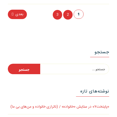
بازاریابی
از
بعدی
3
2
1
چالش
راهبری
سطل
نوشته‌ها
یخ”
جستجو
جستجو
برای:
نوشته‌های تازه
«پایتخت۷» در ستایش «خانواده» / (ناترازی خانواده و من‌های بی ما)