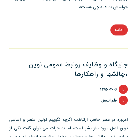
حواسش به همه چی هست»
ادامه
“انتخاب
شعار
تبلیغاتی
و
جایگاه و وظایف روابط عمومی نوین
یک
،چالشها و راهکارها
سئوال؛ آیا
پلیس
۱۳۹۵-۰۴-۰۶
فتا
حواسش
قلم اندیش
به
همه
امروزه در عصر حاضر، ارتباطات اگرچه نگوییم اولین عنصر و اساسی
چیز
ترین اصل مورد نیاز بشر است، اما به جرات می توان گفت یکی از
هست؟!”
بنیادی ترین دانش ها و مهمترین عوامل پیشرفت انسان امروزی و