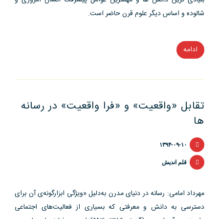
شالوده و اساس دیگر علوم قرن حاضر است.
ادامه
“جایگاه
و
وظایف
روابط
تقابل «واقعیت» و «فرا واقعیت» در رسانه
عمومی
ها
نوین
،چالشها
۱۳۹۴-۰۹-۱۰
و
راهکارها”
قلم اندیش
مهرداد امامی: رسانه در دنیای مدرن به‌دلیل «ویژگی ابزارگونه‌ی آن برای
دسترسی به دانش و معرفتی که بسیاری از فعالیت‌های اجتماعی