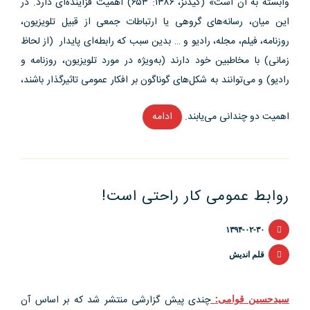
وابسته به آن است» (گیدنز، ۱۳۸۶: ۶۵۳) اهمیت فزاینده‌ای دارد. در
این میان، رسانه‌های گروهی یا ارتباطات جمعی از قبیل تلویزیون،
روزنامه، فیلم، مجله، رادیو و … بدین سبب که رابطه‌ای پایدار (از لحاظ
زمانی) با مخاطبین خود دارند (به‌ویژه در مورد تلویزیون، روزنامه و
رادیو) و می‌توانند به شکل‌های گوناگون بر افکار عمومی تاثیرگذار باشند،
اهمیت دو چندانی می‌یابند.
ادامه
“تقابل
«واقعیت»
و
«فرا
روابط عمومی کار راحتی است!
واقعیت»
در
۱۳۹۴-۰۲-۳۰
رسانه
ها”
قلم اندیش
سیدحسین قوامی:
چندی پیش گزارشی منتشر شد که بر اساس آن