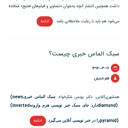
داشت.همچنین انتشار آنچه به‌عنوان «تصاویر و فیلم‌های فجیع» شناخته
می‌شود هم باید با رعایت ملاحظاتی باشد .
ادامه
“درس‌های
رسانه‌ای
حادثه
منا”
سبک الماس خبری چیست؟
۱۳۹۴-۰۳-۱۷
قلم اندیش
همشهری‌آنلاین- دکتر یونس شکرخواه:
(news
سبک الماس خبری
(inverted
diamond)
دارد جای سبک خبر نویسی هرم وارونه
pyramid)
.
ادامه
“سبک
را در خبر نویسی آنلاین می‌گیرد