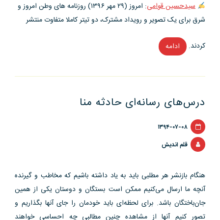
سیدحسین قوامی
: امروز (۲۹ مهر ۱۳۹۶) روزنامه های وطن امروز و
شرق برای یک تصویر و رویداد مشترک، دو تیتر کاملا متفاوت منتشر
کردند.
ادامه
“آژیر
قرمزی
که
می
درس‌های رسانه‌ای حادثه منا
شنوید،
نشانه
۱۳۹۴-۰۷-۰۸
تهاجم
رسانه
قلم اندیش
ها
به
هنگام بازنشر هر مطلبی باید به یاد داشته باشیم که مخاطب و گیرنده
واقعیت
آنچه ما ارسال می‌کنیم ممکن است بستگان و دوستان یکی از همین
است!”
جان‌باختگان باشد. برای لحظه‌ای باید خودمان را جای آنها بگذاریم و
تصور کنیم آنها از مشاهده چنین مطالبی چه احساسی خواهند