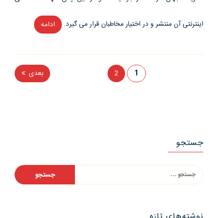
نگاران”
اینترنتی آن منتشر و در اختیار مخاطبان قرار می گیرد.
ادامه
“سرایت
موج
توقف
انتشار
1
2
بعدی
چاپی
راهبری
مطبوعات
نوشته‌ها
از
آمریکا
به
جستجو
اروپا”
جستجو
برای:
نوشته‌های تازه