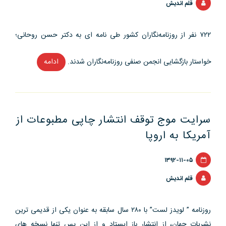
قلم اندیش
۷۲۲ نفر از روزنامه‌نگاران کشور طی نامه ای به دکتر حسن روحانی؛
خواستار بازگشایی انجمن صنفی روزنامه‌نگاران شدند.
ادامه
“درخواست
بیش
از
۷۰۰
سرایت موج توقف انتشار چاپی مطبوعات از
روزنامه‌نگار
از
آمریکا به اروپا
رئیس
جمهو
۱۳۹۲-۱۱-۰۵
برای
قلم اندیش
بازگشایی
انجمن
روزنامه ” لویدز لست” با ۲۸۰ سال سابقه به عنوان یکی از قدیمی ترین
روزنامه
نشریات جهان، از انتشار باز ایستاد و از این پس تنها نسخه های